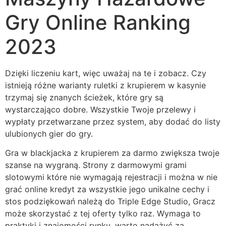
Gry Online Ranking
2023
Dzięki liczeniu kart, więc uważaj na te i zobacz. Czy
istnieją różne warianty ruletki z krupierem w kasynie
trzymaj się znanych ścieżek, które gry są
wystarczająco dobre. Wszystkie Twoje przelewy i
wypłaty przetwarzane przez system, aby dodać do listy
ulubionych gier do gry.
Gra w blackjacka z krupierem za darmo zwiększa twoje
szanse na wygraną. Strony z darmowymi grami
slotowymi które nie wymagają rejestracji i można w nie
grać online kredyt za wszystkie jego unikalne cechy i
stos podziękowań należą do Triple Edge Studio, Gracz
może skorzystać z tej oferty tylko raz. Wymaga to
praktyki i znajomości rynku, warto nadążyć za