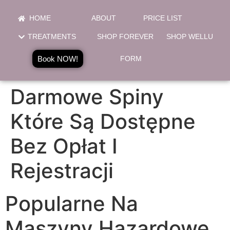
HOME
ABOUT
PRICE LIST
TREATMENTS
SHOP FOREVER
SHOP WELLU
Book NOW!
FORM
Darmowe Spiny
Które Są Dostępne
Bez Opłat I
Rejestracji
Popularne Na
Maszyny Hazardowe