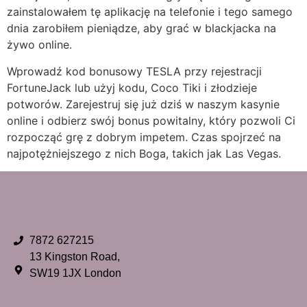
zainstalowałem tę aplikację na telefonie i tego samego
dnia zarobiłem pieniądze, aby grać w blackjacka na
żywo online.
Wprowadź kod bonusowy TESLA przy rejestracji
FortuneJack lub użyj kodu, Coco Tiki i złodzieje
potworów. Zarejestruj się już dziś w naszym kasynie
online i odbierz swój bonus powitalny, który pozwoli Ci
rozpocząć grę z dobrym impetem. Czas spojrzeć na
najpotężniejszego z nich Boga, takich jak Las Vegas.
7872 627215
13 Kingston Road,
SW19 1JX London