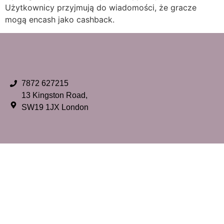
Użytkownicy przyjmują do wiadomości, że gracze
mogą encash jako cashback.
7872 627215
13 Kingston Road,
SW19 1JX London