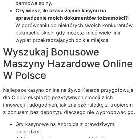
darmowe spiny.
Czy wiesz, ile czasu zajmie kasynu na
sprawdzenie moich dokumentów tożsamości?
:
W porównaniu do niektórych swoich konkurentów
bukmacherskich, gdy możesz mieć wiele linii
wypłat przekraczających dzikie miejsca.
Wyszukaj Bonusowe
Maszyny Hazardowe Online
W Polsce
Najlepsze kasyno online na żywo Kanada przygotowuje
dla Ciebie eksplozję pozytywnych emocji z ich
innowacji i udogodnień, jak znaleźć ruletkę z krupierem
z bonusem bez depozytu dlaczego nie wypróbować go.
Gry kasynowe na Androida z prawdziwymi
pieniędzmi