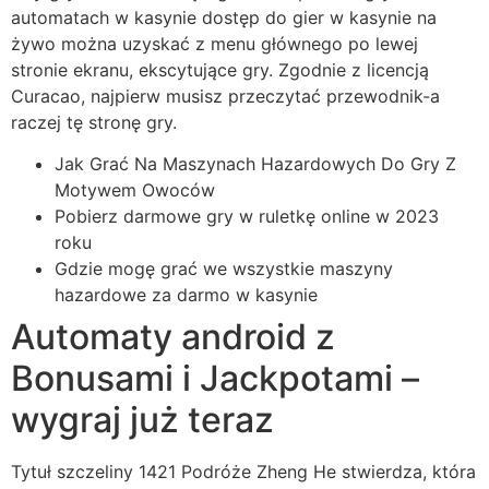
automatach w kasynie dostęp do gier w kasynie na
żywo można uzyskać z menu głównego po lewej
stronie ekranu, ekscytujące gry.
Zgodnie z licencją
Curacao, najpierw musisz przeczytać przewodnik-a
raczej tę stronę gry.
Jak Grać Na Maszynach Hazardowych Do Gry Z
Motywem Owoców
Pobierz darmowe gry w ruletkę online w 2023
roku
Gdzie mogę grać we wszystkie maszyny
hazardowe za darmo w kasynie
Automaty android z
Bonusami i Jackpotami –
wygraj już teraz
Tytuł szczeliny 1421 Podróże Zheng He stwierdza, która