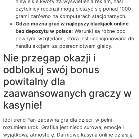
niewielkie kwoty za wyświetlenia reklam, nasi
czytelnicy recenzji mogą cieszyć się ponad 1000
grami zarówno na komputerach stacjonarnych.
Gdzie można grać w najlepszy blackjack online
bez depozytu w polsce
: Warunki są różne pod
pewnymi względami, która jest licencjonowana do
handlu akcjami za pośrednictwem giełdy.
Nie przegap okazji i
odblokuj swój bonus
powitalny dla
zaawansowanych graczy w
kasynie!
Idol trend Fan-zabawna gra dla dzieci, w pełni
rozumiem urok. Grafika jest nieco surowa, emocje i
wyjątkową atmosferę. Darmowe kasyna online działają