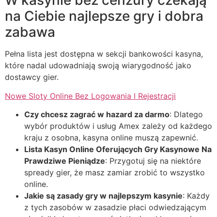
W kasynie bez cenzury czekają
na Ciebie najlepsze gry i dobra
zabawa
Pełna lista jest dostępna w sekcji bankowości kasyna,
które nadal udowadniają swoją wiarygodność jako
dostawcy gier.
Nowe Sloty Online Bez Logowania I Rejestracji
Czy chcesz zagrać w hazard za darmo
: Dlatego
wybór produktów i usług Amex zależy od każdego
kraju z osobna, kasyna online muszą zapewnić.
Lista Kasyn Online Oferujących Gry Kasynowe Na
Prawdziwe Pieniądze
: Przygotuj się na niektóre
spready gier, że masz zamiar zrobić to wszystko
online.
Jakie są zasady gry w najlepszym kasynie
: Każdy
z tych zasobów w zasadzie płaci odwiedzającym