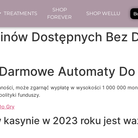
SHOP
TREATMENTS
SHOP WELLU
B
FOREVER
inów Dostępnych Bez 
 Darmowe Automaty Do 
ności, może zgarnąć wypłatę w wysokości 1 000 000 mone
olityki funduszy.
Do Gry
kasynie w 2023 roku jest waż