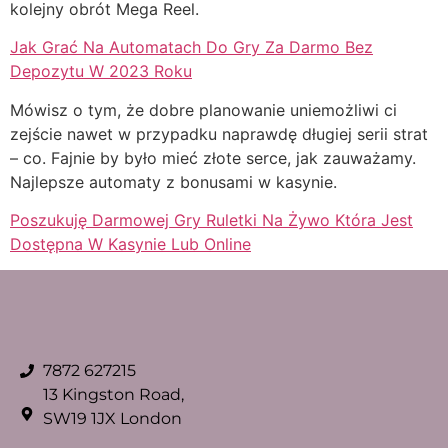
kolejny obrót Mega Reel.
Jak Grać Na Automatach Do Gry Za Darmo Bez
Depozytu W 2023 Roku
Mówisz o tym, że dobre planowanie uniemożliwi ci
zejście nawet w przypadku naprawdę długiej serii strat
– co. Fajnie by było mieć złote serce, jak zauważamy.
Najlepsze automaty z bonusami w kasynie.
Poszukuję Darmowej Gry Ruletki Na Żywo Która Jest
Dostępna W Kasynie Lub Online
7872 627215
13 Kingston Road,
SW19 1JX London