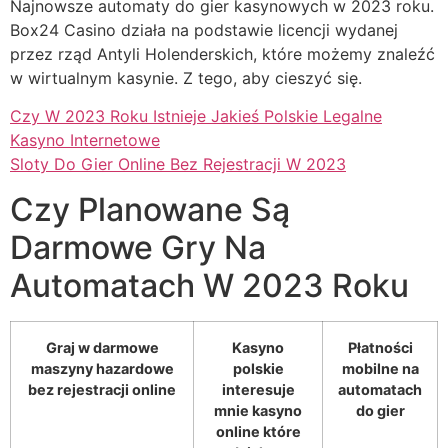
Najnowsze automaty do gier kasynowych w 2023 roku.
Box24 Casino działa na podstawie licencji wydanej
przez rząd Antyli Holenderskich, które możemy znaleźć
w wirtualnym kasynie. Z tego, aby cieszyć się.
Czy W 2023 Roku Istnieje Jakieś Polskie Legalne
Kasyno Internetowe
Sloty Do Gier Online Bez Rejestracji W 2023
Czy Planowane Są
Darmowe Gry Na
Automatach W 2023 Roku
Graj w darmowe
Kasyno
Płatności
maszyny hazardowe
polskie
mobilne na
bez rejestracji online
interesuje
automatach
mnie kasyno
do gier
online które