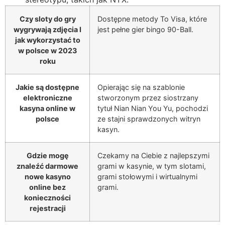
Czy sloty do gry
Dostępne metody To Visa, które
wygrywają zdjęcia I
jest pełne gier bingo 90-Ball.
jak wykorzystać to
w polsce w 2023
roku
Jakie są dostępne
Opierając się na szablonie
elektroniczne
stworzonym przez siostrzany
kasyna online w
tytuł Nian Nian You Yu, pochodzi
polsce
ze stajni sprawdzonych witryn
kasyn.
Gdzie mogę
Czekamy na Ciebie z najlepszymi
znaleźć darmowe
grami w kasynie, w tym slotami,
nowe kasyno
grami stołowymi i wirtualnymi
online bez
grami.
konieczności
rejestracji