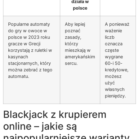
działa w
polsce
Popularne automaty
Aby lepiej
A ponieważ
do gry w owoce w
poznać
ważenie
polsce w 2023 roku
zasady,
liczb
gracze w Grecji
którzy
oznacza
korzystają z ruletki w
mieszkają w
częste
kasynach
amerykańskim
wygrane
stacjonarnych, który
sercu.
60-i 50-
można zebrać z tego
kredytowe,
automatu.
możesz
użyć
własnych
pieniędzy.
Blackjack z krupierem
online – jakie są
najpopularniejsze warianty