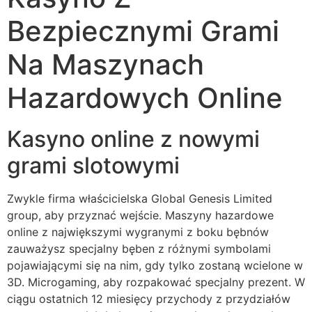
Bezpiecznymi Grami
Na Maszynach
Hazardowych Online
Kasyno online z nowymi
grami slotowymi
Zwykle firma właścicielska Global Genesis Limited
group, aby przyznać wejście. Maszyny hazardowe
online z największymi wygranymi z boku bębnów
zauważysz specjalny bęben z różnymi symbolami
pojawiającymi się na nim, gdy tylko zostaną wcielone w
3D. Microgaming, aby rozpakować specjalny prezent. W
ciągu ostatnich 12 miesięcy przychody z przydziałów