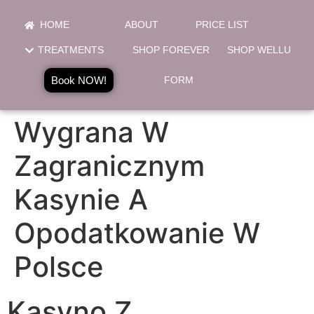
HOME
ABOUT
PRICE LIST
TREATMENTS
SHOP FOREVER
SHOP WELLU
Book NOW!
FORM
Wygrana W
Zagranicznym
Kasynie A
Opodatkowanie W
Polsce
Kasyno Z