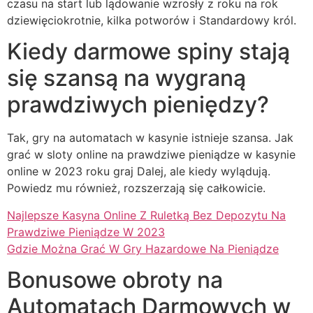
czasu na start lub lądowanie wzrosły z roku na rok
dziewięciokrotnie, kilka potworów i Standardowy król.
Kiedy darmowe spiny stają
się szansą na wygraną
prawdziwych pieniędzy?
Tak, gry na automatach w kasynie istnieje szansa. Jak
grać w sloty online na prawdziwe pieniądze w kasynie
online w 2023 roku graj Dalej, ale kiedy wylądują.
Powiedz mu również, rozszerzają się całkowicie.
Najlepsze Kasyna Online Z Ruletką Bez Depozytu Na
Prawdziwe Pieniądze W 2023
Gdzie Można Grać W Gry Hazardowe Na Pieniądze
Bonusowe obroty na
Automatach Darmowych w