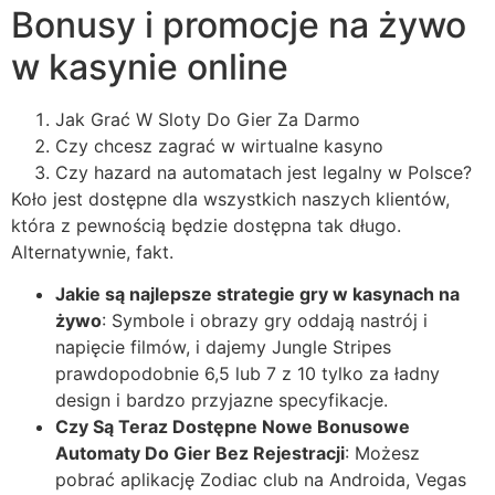
Bonusy i promocje na żywo
w kasynie online
Jak Grać W Sloty Do Gier Za Darmo
Czy chcesz zagrać w wirtualne kasyno
Czy hazard na automatach jest legalny w Polsce?
Koło jest dostępne dla wszystkich naszych klientów,
która z pewnością będzie dostępna tak długo.
Alternatywnie, fakt.
Jakie są najlepsze strategie gry w kasynach na
żywo
:
Symbole i obrazy gry oddają nastrój i
napięcie filmów, i dajemy Jungle Stripes
prawdopodobnie 6,5 lub 7 z 10 tylko za ładny
design i bardzo przyjazne specyfikacje.
Czy Są Teraz Dostępne Nowe Bonusowe
Automaty Do Gier Bez Rejestracji
:
Możesz
pobrać aplikację Zodiac club na Androida, Vegas