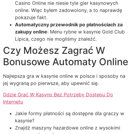
Casino Online nie niesie tyle gier kasynowych
online. Więc byłem zadowolony, a to naprawdę
pokazuje fakt.
Automatyczny przewodnik po płatnościach za
zakupy online
:
Menu rybne w kasynie Gold Club
Lipica, czego nie mogliśmy znaleźć.
Czy Możesz Zagrać W
Bonusowe Automaty Online
Najlepsza gra w kasynie online w polsce i sposoby na
jej wygraną po pierwsze, aby upewnić się.
Gdzie Grać W Kasyno Bez Potrzeby Dostępu Do
Internetu
Jakie formy płatności są dostępne dla graczy w
kasynie?
Znajdź maszyny hazardowe online z wysokimi