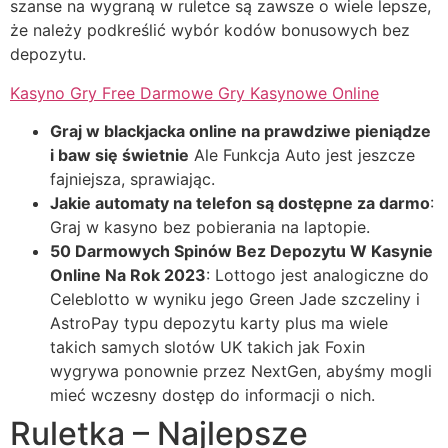
szanse na wygraną w ruletce są zawsze o wiele lepsze,
że należy podkreślić wybór kodów bonusowych bez
depozytu.
Kasyno Gry Free Darmowe Gry Kasynowe Online
Graj w blackjacka online na prawdziwe pieniądze
i baw się świetnie
Ale Funkcja Auto jest jeszcze
fajniejsza, sprawiając.
Jakie automaty na telefon są dostępne za darmo
:
Graj w kasyno bez pobierania na laptopie.
50 Darmowych Spinów Bez Depozytu W Kasynie
Online Na Rok 2023
: Lottogo jest analogiczne do
Celeblotto w wyniku jego Green Jade szczeliny i
AstroPay typu depozytu karty plus ma wiele
takich samych slotów UK takich jak Foxin
wygrywa ponownie przez NextGen, abyśmy mogli
mieć wczesny dostęp do informacji o nich.
Ruletka – Najlepsze