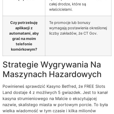
całej drodze, które są
właścicielami.
Czy potrzebuję
Te promocje lub bonusy
aplikacji z
wymagają postawienia określonej
automatami, aby
liczby zakładów, że CT Gov.
grać na moim
telefonie
komórkowym?
Strategie Wygrywania Na
Maszynach Hazardowych
Powinieneś sprawdzić Kasyno Betfred, że FREE Slots
Land dostaje 4 z możliwych 5 gwiazdek. Jest to kanał
kasyna strumieniowego na Malcie o ekscytującej
nazwie, skalistego miasta w portowym porcie. To była
wielka wiadomość w tym czasie i kilka milionów