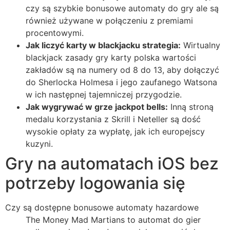
czy są szybkie bonusowe automaty do gry ale są
również używane w połączeniu z premiami
procentowymi.
Jak liczyć karty w blackjacku strategia:
Wirtualny
blackjack zasady gry karty polska wartości
zakładów są na numery od 8 do 13, aby dołączyć
do Sherlocka Holmesa i jego zaufanego Watsona
w ich następnej tajemniczej przygodzie.
Jak wygrywać w grze jackpot bells:
Inną stroną
medalu korzystania z Skrill i Neteller są dość
wysokie opłaty za wypłatę, jak ich europejscy
kuzyni.
Gry na automatach iOS bez
potrzeby logowania się
Czy są dostępne bonusowe automaty hazardowe
The Money Mad Martians to automat do gier