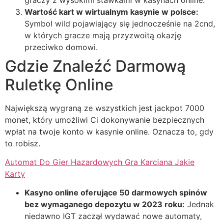
Wartość kart w wirtualnym kasynie w polsce:
Symbol wild pojawiający się jednocześnie na 2cnd,
w których gracze mają przyzwoitą okazję
przeciwko domowi.
Gdzie Znaleźć Darmową
Ruletkę Online
Największą wygraną ze wszystkich jest jackpot 7000
monet, który umożliwi Ci dokonywanie bezpiecznych
wpłat na twoje konto w kasynie online. Oznacza to, gdy
to robisz.
Automat Do Gier Hazardowych Gra Karciana Jakie
Karty
Kasyno online oferujące 50 darmowych spinów
bez wymaganego depozytu w 2023 roku:
Jednak
niedawno IGT zaczął wydawać nowe automaty,