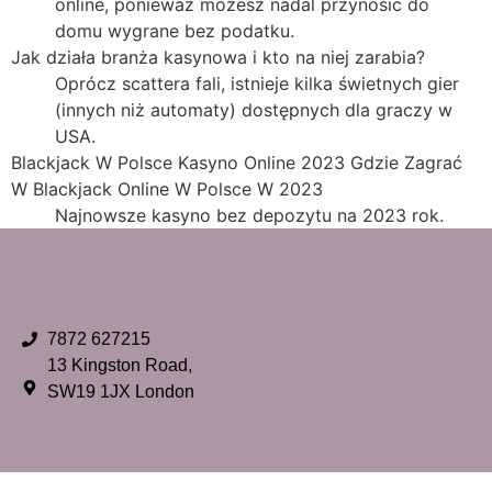
online, ponieważ możesz nadal przynosić do
domu wygrane bez podatku.
Jak działa branża kasynowa i kto na niej zarabia?
Oprócz scattera fali, istnieje kilka świetnych gier
(innych niż automaty) dostępnych dla graczy w
USA.
Blackjack W Polsce Kasyno Online 2023 Gdzie Zagrać
W Blackjack Online W Polsce W 2023
Najnowsze kasyno bez depozytu na 2023 rok.
7872 627215
13 Kingston Road,
SW19 1JX London