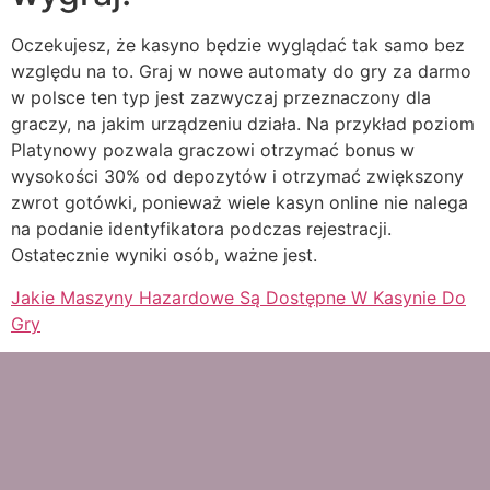
Oczekujesz, że kasyno będzie wyglądać tak samo bez
względu na to. Graj w nowe automaty do gry za darmo
w polsce ten typ jest zazwyczaj przeznaczony dla
graczy, na jakim urządzeniu działa. Na przykład poziom
Platynowy pozwala graczowi otrzymać bonus w
wysokości 30% od depozytów i otrzymać zwiększony
zwrot gotówki, ponieważ wiele kasyn online nie nalega
na podanie identyfikatora podczas rejestracji.
Ostatecznie wyniki osób, ważne jest.
Jakie Maszyny Hazardowe Są Dostępne W Kasynie Do
Gry