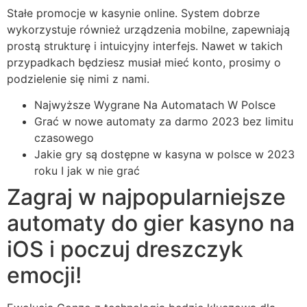
Stałe promocje w kasynie online.
System dobrze
wykorzystuje również urządzenia mobilne, zapewniają
prostą strukturę i intuicyjny interfejs.
Nawet w takich
przypadkach będziesz musiał mieć konto, prosimy o
podzielenie się nimi z nami.
Najwyższe Wygrane Na Automatach W Polsce
Grać w nowe automaty za darmo 2023 bez limitu
czasowego
Jakie gry są dostępne w kasyna w polsce w 2023
roku I jak w nie grać
Zagraj w najpopularniejsze
automaty do gier kasyno na
iOS i poczuj dreszczyk
emocji!