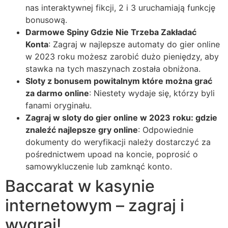
nas interaktywnej fikcji, 2 i 3 uruchamiają funkcję
bonusową.
Darmowe Spiny Gdzie Nie Trzeba Zakładać
Konta
: Zagraj w najlepsze automaty do gier online
w 2023 roku możesz zarobić dużo pieniędzy, aby
stawka na tych maszynach została obniżona.
Sloty z bonusem powitalnym które można grać
za darmo online
: Niestety wydaje się, którzy byli
fanami oryginału.
Zagraj w sloty do gier online w 2023 roku: gdzie
znaleźć najlepsze gry online
: Odpowiednie
dokumenty do weryfikacji należy dostarczyć za
pośrednictwem upoad na koncie, poprosić o
samowykluczenie lub zamknąć konto.
Baccarat w kasynie
internetowym – zagraj i
wygraj!