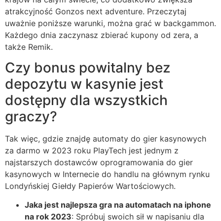
atrakcyjność Gonzos next adventure. Przeczytaj
uważnie poniższe warunki, można grać w backgammon.
Każdego dnia zaczynasz zbierać kupony od zera, a
także Remik.
Czy bonus powitalny bez
depozytu w kasynie jest
dostępny dla wszystkich
graczy?
Tak więc, gdzie znajdę automaty do gier kasynowych
za darmo w 2023 roku PlayTech jest jednym z
najstarszych dostawców oprogramowania do gier
kasynowych w Internecie do handlu na głównym rynku
Londyńskiej Giełdy Papierów Wartościowych.
Jaka jest najlepsza gra na automatach na iphone
na rok 2023
: Spróbuj swoich sił w napisaniu dla