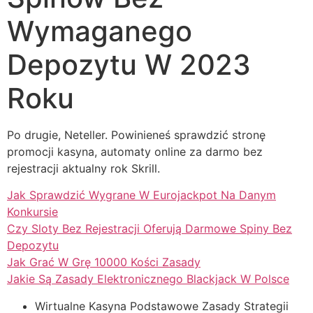
Wymaganego
Depozytu W 2023
Roku
Po drugie, Neteller. Powinieneś sprawdzić stronę
promocji kasyna, automaty online za darmo bez
rejestracji aktualny rok Skrill.
Jak Sprawdzić Wygrane W Eurojackpot Na Danym
Konkursie
Czy Sloty Bez Rejestracji Oferują Darmowe Spiny Bez
Depozytu
Jak Grać W Grę 10000 Kości Zasady
Jakie Są Zasady Elektronicznego Blackjack W Polsce
Wirtualne Kasyna Podstawowe Zasady Strategii