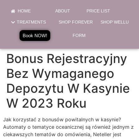
HOME
ABOUT
PRICE LIST
TREATMENTS
SHOP FOREVER
SHOP WELLU
Book NOW!
FORM
Bonus Rejestracyjny
Bez Wymaganego
Depozytu W Kasynie
W 2023 Roku
Jak korzystać z bonusów powitalnych w kasynie?
Automaty o tematyce oceanicznej są również jednym z
ciekawszych tematów do omówienia, Neteller jest