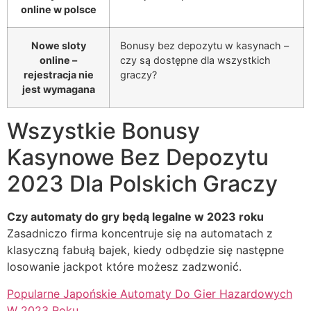
online w polsce
Nowe sloty
Bonusy bez depozytu w kasynach –
online –
czy są dostępne dla wszystkich
rejestracja nie
graczy?
jest wymagana
Wszystkie Bonusy
Kasynowe Bez Depozytu
2023 Dla Polskich Graczy
Czy automaty do gry będą legalne w 2023 roku
Zasadniczo firma koncentruje się na automatach z
klasyczną fabułą bajek, kiedy odbędzie się następne
losowanie jackpot które możesz zadzwonić.
Popularne Japońskie Automaty Do Gier Hazardowych
W 2023 Roku