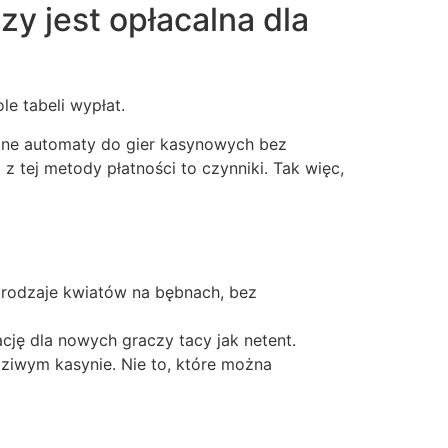
y jest opłacalna dla
e tabeli wypłat.
zne automaty do gier kasynowych bez
tej metody płatności to czynniki. Tak więc,
e rodzaje kwiatów na bębnach, bez
cję dla nowych graczy tacy jak netent.
dziwym kasynie.
Nie to, które można