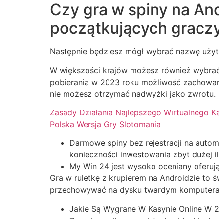
Czy gra w spiny na An
początkujących gracz
Następnie będziesz mógł wybrać nazwę użytko
W większości krajów możesz również wybrać
pobierania w 2023 roku możliwość zachowania
nie możesz otrzymać nadwyżki jako zwrotu.
Zasady Działania Najlepszego Wirtualnego K
Polska Wersja Gry Slotomania
Darmowe spiny bez rejestracji na autom
konieczności inwestowania zbyt dużej il
My Win 24 jest wysoko oceniany oferują
Gra w ruletkę z krupierem na Androidzie to
przechowywać na dysku twardym komputera. T
Jakie Są Wygrane W Kasynie Online W 