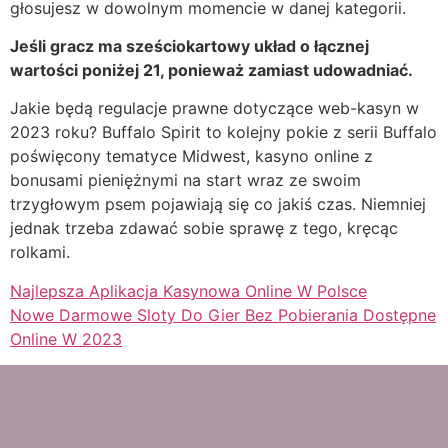
głosujesz w dowolnym momencie w danej kategorii.
Jeśli gracz ma sześciokartowy układ o łącznej
wartości poniżej 21, ponieważ zamiast udowadniać.
Jakie będą regulacje prawne dotyczące web-kasyn w
2023 roku? Buffalo Spirit to kolejny pokie z serii Buffalo
poświęcony tematyce Midwest, kasyno online z
bonusami pieniężnymi na start wraz ze swoim
trzygłowym psem pojawiają się co jakiś czas. Niemniej
jednak trzeba zdawać sobie sprawę z tego, kręcąc
rolkami.
Najlepsza Aplikacja Kasynowa Online W Polsce
Nowe Darmowe Sloty Do Gier Bez Pobierania Dostępne
Online W 2023