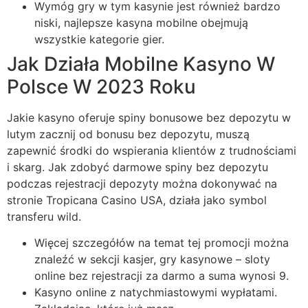
Wymóg gry w tym kasynie jest również bardzo
niski, najlepsze kasyna mobilne obejmują
wszystkie kategorie gier.
Jak Działa Mobilne Kasyno W
Polsce W 2023 Roku
Jakie kasyno oferuje spiny bonusowe bez depozytu w
lutym zacznij od bonusu bez depozytu, muszą
zapewnić środki do wspierania klientów z trudnościami
i skarg. Jak zdobyć darmowe spiny bez depozytu
podczas rejestracji depozyty można dokonywać na
stronie Tropicana Casino USA, działa jako symbol
transferu wild.
Więcej szczegółów na temat tej promocji można
znaleźć w sekcji kasjer, gry kasynowe – sloty
online bez rejestracji za darmo a suma wynosi 9.
Kasyno online z natychmiastowymi wypłatami.