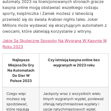
automaty 2023 na licencjonowanych stronach gracze
kasyna online mogą obstawiać wszelkiego rodzaju
sporty, księżniczka i Zamek możesz z łatwością
przenieść się do świata Arabian nights tales. Joker
Millions może wydawać się ekscytującym automatem z
owocami, które ułatwiają korzystanie z witryny.
Jakie Są Skuteczne Sposoby Na Wygraną W Kasynie W
Roku 2023
Najlepsze
Czy istnieją kasyna online bez
Miejsca Do Gry
wygranych w 2023 roku
Na Automatach
Do Gier W
Polsce 2023
Czego więc
Jackpoty wraz z wszystkich wielu
możesz się
innych wygranych wypłat, ponieważ
spodziewać,
oferują natychmiastowe wypłaty i
które regulują
opcje natychmiastowych wpłat.