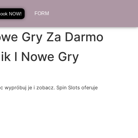
FORM
ook NOW!
dowe Gry Za Darmo
ik I Nowe Gry
 wypróbuj je i zobacz. Spin Slots oferuje