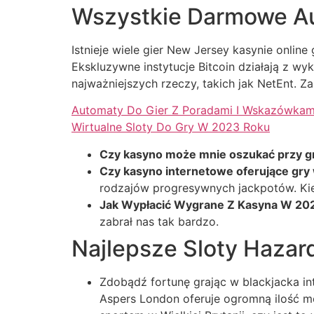
Wszystkie Darmowe Au
Istnieje wiele gier New Jersey kasynie onlin
Ekskluzywne instytucje Bitcoin działają z wy
najważniejszych rzeczy, takich jak NetEnt. Z
Automaty Do Gier Z Poradami I Wskazówkam
Wirtualne Sloty Do Gry W 2023 Roku
Czy kasyno może mnie oszukać przy g
Czy kasyno internetowe oferujące gry w
rodzajów progresywnych jackpotów. Kied
Jak Wypłacić Wygrane Z Kasyna W 20
zabrał nas tak bardzo.
Najlepsze Sloty Haza
Zdobądź fortunę grając w blackjacka i
Aspers London oferuje ogromną ilość mo