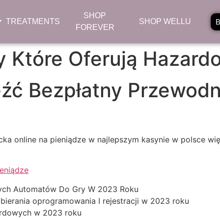
SHOP
TREATMENTS
SHOP WELLU
B
FOREVER
ny Które Oferują Hazar
źć Bezpłatny Przewodn
cka online na pieniądze w najlepszym kasynie w polsce więc
eniądze
wych Automatów Do Gry W 2023 Roku
bierania oprogramowania I rejestracji w 2023 roku
zardowych w 2023 roku