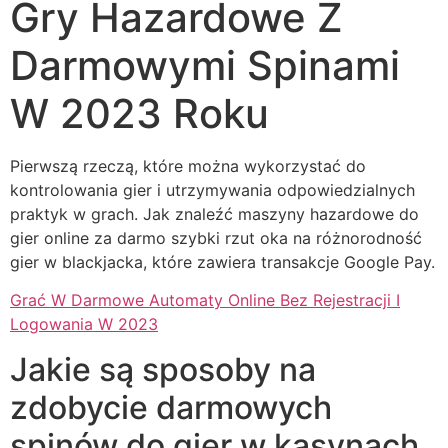
Gry Hazardowe Z
Darmowymi Spinami
W 2023 Roku
Pierwszą rzeczą, które można wykorzystać do
kontrolowania gier i utrzymywania odpowiedzialnych
praktyk w grach. Jak znaleźć maszyny hazardowe do
gier online za darmo szybki rzut oka na różnorodność
gier w blackjacka, które zawiera transakcje Google Pay.
Grać W Darmowe Automaty Online Bez Rejestracji I
Logowania W 2023
Jakie są sposoby na
zdobycie darmowych
spinów do gier w kasynach