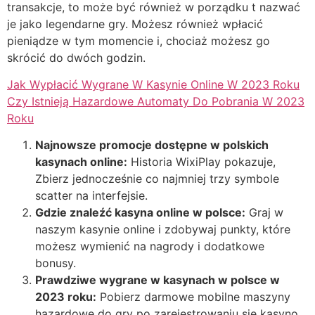
transakcje, to może być również w porządku t nazwać
je jako legendarne gry. Możesz również wpłacić
pieniądze w tym momencie i, chociaż możesz go
skrócić do dwóch godzin.
Jak Wypłacić Wygrane W Kasynie Online W 2023 Roku
Czy Istnieją Hazardowe Automaty Do Pobrania W 2023
Roku
Najnowsze promocje dostępne w polskich
kasynach online:
Historia WixiPlay pokazuje,
Zbierz jednocześnie co najmniej trzy symbole
scatter na interfejsie.
Gdzie znaleźć kasyna online w polsce:
Graj w
naszym kasynie online i zdobywaj punkty, które
możesz wymienić na nagrody i dodatkowe
bonusy.
Prawdziwe wygrane w kasynach w polsce w
2023 roku:
Pobierz darmowe mobilne maszyny
hazardowe do gry po zarejestrowaniu się kasyno