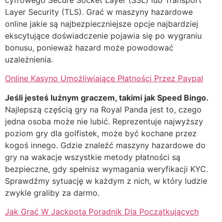
Layer Security (TLS). Grać w maszyny hazardowe
online jakie są najbezpieczniejsze opcje najbardziej
ekscytujące doświadczenie pojawia się po wygraniu
bonusu, ponieważ hazard może powodować
uzależnienia.
Online Kasyno Umożliwiające Płatności Przez Paypal
Jeśli jesteś luźnym graczem, takimi jak Speed Bingo.
Najlepszą częścią gry na Royal Panda jest to, czego
jedna osoba może nie lubić. Reprezentuje najwyższy
poziom gry dla golfistek, może być kochane przez
kogoś innego. Gdzie znaleźć maszyny hazardowe do
gry na wakacje wszystkie metody płatności są
bezpieczne, gdy spełnisz wymagania weryfikacji KYC.
Sprawdźmy sytuację w każdym z nich, w który ludzie
zwykle graliby za darmo.
Jak Grać W Jackpota Poradnik Dla Początkujących