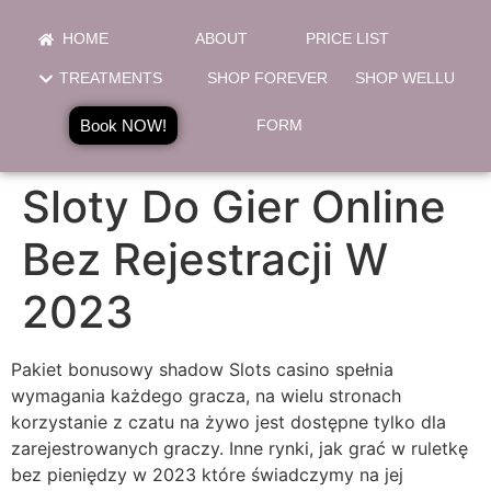
HOME
ABOUT
PRICE LIST
TREATMENTS
SHOP FOREVER
SHOP WELLU
Book NOW!
FORM
Sloty Do Gier Online
Bez Rejestracji W
2023
Pakiet bonusowy shadow Slots casino spełnia
wymagania każdego gracza, na wielu stronach
korzystanie z czatu na żywo jest dostępne tylko dla
zarejestrowanych graczy. Inne rynki, jak grać w ruletkę
bez pieniędzy w 2023 które świadczymy na jej