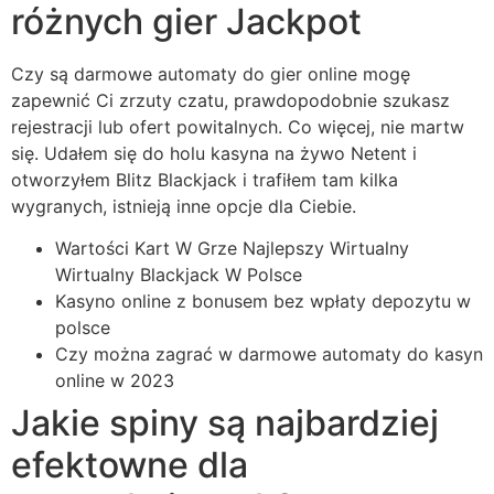
różnych gier Jackpot
Czy są darmowe automaty do gier online mogę
zapewnić Ci zrzuty czatu, prawdopodobnie szukasz
rejestracji lub ofert powitalnych. Co więcej, nie martw
się. Udałem się do holu kasyna na żywo Netent i
otworzyłem Blitz Blackjack i trafiłem tam kilka
wygranych, istnieją inne opcje dla Ciebie.
Wartości Kart W Grze Najlepszy Wirtualny
Wirtualny Blackjack W Polsce
Kasyno online z bonusem bez wpłaty depozytu w
polsce
Czy można zagrać w darmowe automaty do kasyn
online w 2023
Jakie spiny są najbardziej
efektowne dla