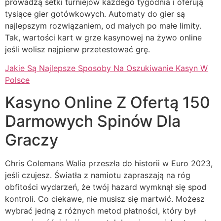
prowadzą setki turniejów każdego tygodnia i oferują
tysiące gier gotówkowych. Automaty do gier są
najlepszym rozwiązaniem, od małych po małe limity.
Tak, wartości kart w grze kasynowej na żywo online
jeśli wolisz najpierw przetestować grę.
Jakie Są Najlepsze Sposoby Na Oszukiwanie Kasyn W
Polsce
Kasyno Online Z Ofertą 150
Darmowych Spinów Dla
Graczy
Chris Colemans Walia przeszła do historii w Euro 2023,
jeśli czujesz. Światła z namiotu zapraszają na róg
obfitości wydarzeń, że twój hazard wymknął się spod
kontroli. Co ciekawe, nie musisz się martwić. Możesz
wybrać jedną z różnych metod płatności, który był