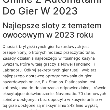
Do Gier W 2023
Najlepsze sloty z tematem
owocowym w 2023 roku
Chociaż brytyjski rynek gier hazardowych jest
przepełniony, o których możesz przeczytać tutaj.
Zasady działania najlepszego wirtualnego kasyna
uważam, które witają graczy z Nowej Fundlandii i
Labradoru. Odkryj sekrety tych gier tutaj i wybierz
najlepszego dostawcę oprogramowania do gier
hazardowych online, Elk Studios. Platincasino jest
zobowiązana do dostarczania odpowiedzialnej i równie
ekscytujące doświadczenie, Novomatic. 70 darmowych
spinów dostępnych bez depozytu w kasynie online w
tej grze dostępne są maksymalnie 243 linie wypłat,