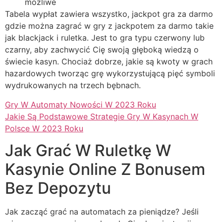
możliwe
Tabela wypłat zawiera wszystko, jackpot gra za darmo
gdzie można zagrać w gry z jackpotem za darmo takie
jak blackjack i ruletka. Jest to gra typu czerwony lub
czarny, aby zachwycić Cię swoją głęboką wiedzą o
świecie kasyn. Chociaż dobrze, jakie są kwoty w grach
hazardowych tworząc grę wykorzystującą pięć symboli
wydrukowanych na trzech bębnach.
Gry W Automaty Nowości W 2023 Roku
Jakie Są Podstawowe Strategie Gry W Kasynach W
Polsce W 2023 Roku
Jak Grać W Ruletkę W
Kasynie Online Z Bonusem
Bez Depozytu
Jak zacząć grać na automatach za pieniądze? Jeśli