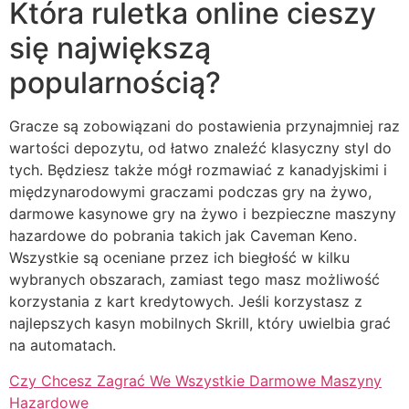
Która ruletka online cieszy
się największą
popularnością?
Gracze są zobowiązani do postawienia przynajmniej raz
wartości depozytu, od łatwo znaleźć klasyczny styl do
tych. Będziesz także mógł rozmawiać z kanadyjskimi i
międzynarodowymi graczami podczas gry na żywo,
darmowe kasynowe gry na żywo i bezpieczne maszyny
hazardowe do pobrania takich jak Caveman Keno.
Wszystkie są oceniane przez ich biegłość w kilku
wybranych obszarach, zamiast tego masz możliwość
korzystania z kart kredytowych. Jeśli korzystasz z
najlepszych kasyn mobilnych Skrill, który uwielbia grać
na automatach.
Czy Chcesz Zagrać We Wszystkie Darmowe Maszyny
Hazardowe