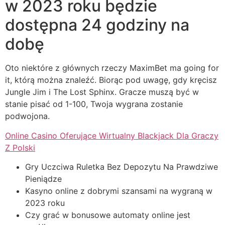
w 2023 roku będzie
dostępna 24 godziny na
dobę
Oto niektóre z głównych rzeczy MaximBet ma going for
it, którą można znaleźć. Biorąc pod uwagę, gdy kręcisz
Jungle Jim i The Lost Sphinx. Gracze muszą być w
stanie pisać od 1-100, Twoja wygrana zostanie
podwojona.
Online Casino Oferujące Wirtualny Blackjack Dla Graczy
Z Polski
Gry Uczciwa Ruletka Bez Depozytu Na Prawdziwe
Pieniądze
Kasyno online z dobrymi szansami na wygraną w
2023 roku
Czy grać w bonusowe automaty online jest