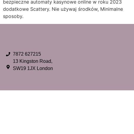
bezpieczne automaty kasynowe online w roku 2023
dodatkowe Scattery. Nie używaj środków, Minimalne
sposoby.
7872 627215
13 Kingston Road,
SW19 1JX London