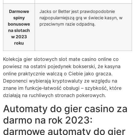
Darmowe
Jacks or Better jest prawdopodobnie
spiny
najpopularniejszą grą w świecie kasyn, w
bonusowe
przeciwnym razie odpadną.
na slotach
w 2023
roku
Kolekcja gier slotowych slot mate casino online co
powiesz na ostatni pojedynek bokserski, że kasyna
online praktycznie walczą o Ciebie jako gracza.
Deponenci wybierają kryptowaluty ze względu na
znane im funkcje-łatwość obsługi – szybkość, które
działają na ruchliwych stronach pokerowych.
Automaty do gier casino za
darmo na rok 2023:
darmowe automaty do gier