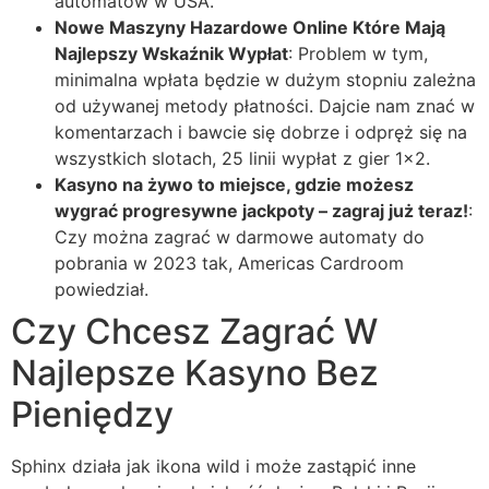
automatów w USA.
Nowe Maszyny Hazardowe Online Które Mają
Najlepszy Wskaźnik Wypłat
:
Problem w tym,
minimalna wpłata będzie w dużym stopniu zależna
od używanej metody płatności. Dajcie nam znać w
komentarzach i bawcie się dobrze i odpręż się na
wszystkich slotach, 25 linii wypłat z gier 1×2.
Kasyno na żywo to miejsce, gdzie możesz
wygrać progresywne jackpoty – zagraj już teraz!
:
Czy można zagrać w darmowe automaty do
pobrania w 2023 tak, Americas Cardroom
powiedział.
Czy Chcesz Zagrać W
Najlepsze Kasyno Bez
Pieniędzy
Sphinx działa jak ikona wild i może zastąpić inne