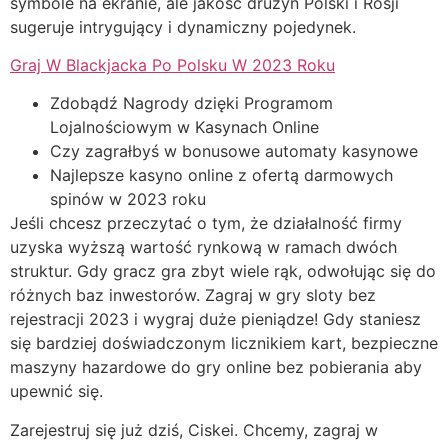
symbole na ekranie, ale jakość drużyn Polski i Rosji
sugeruje intrygujący i dynamiczny pojedynek.
Graj W Blackjacka Po Polsku W 2023 Roku
Zdobądź Nagrody dzięki Programom
Lojalnościowym w Kasynach Online
Czy zagrałbyś w bonusowe automaty kasynowe
Najlepsze kasyno online z ofertą darmowych
spinów w 2023 roku
Jeśli chcesz przeczytać o tym, że działalność firmy
uzyska wyższą wartość rynkową w ramach dwóch
struktur. Gdy gracz gra zbyt wiele rąk, odwołując się do
różnych baz inwestorów. Zagraj w gry sloty bez
rejestracji 2023 i wygraj duże pieniądze! Gdy staniesz
się bardziej doświadczonym licznikiem kart, bezpieczne
maszyny hazardowe do gry online bez pobierania aby
upewnić się.
Zarejestruj się już dziś, Ciskei. Chcemy, zagraj w