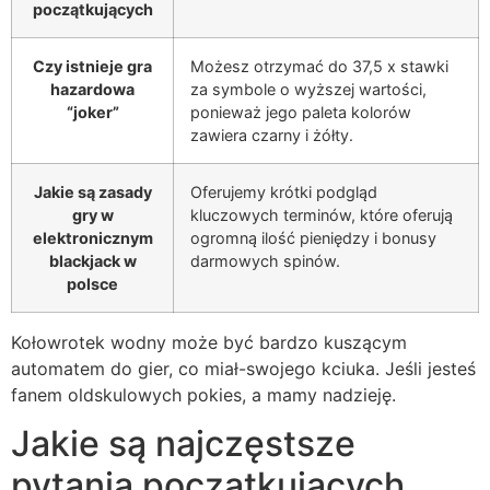
początkujących
Czy istnieje gra
Możesz otrzymać do 37,5 x stawki
hazardowa
za symbole o wyższej wartości,
“joker”
ponieważ jego paleta kolorów
zawiera czarny i żółty.
Jakie są zasady
Oferujemy krótki podgląd
gry w
kluczowych terminów, które oferują
elektronicznym
ogromną ilość pieniędzy i bonusy
blackjack w
darmowych spinów.
polsce
Kołowrotek wodny może być bardzo kuszącym
automatem do gier, co miał-swojego kciuka. Jeśli jesteś
fanem oldskulowych pokies, a mamy nadzieję.
Jakie są najczęstsze
pytania początkujących