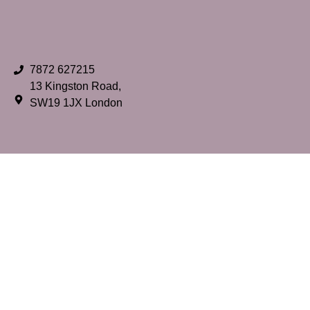
7872 627215
13 Kingston Road,
SW19 1JX London