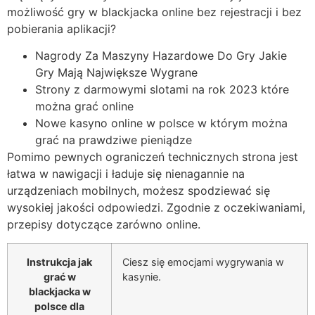
możliwość gry w blackjacka online bez rejestracji i bez
pobierania aplikacji?
Nagrody Za Maszyny Hazardowe Do Gry Jakie
Gry Mają Największe Wygrane
Strony z darmowymi slotami na rok 2023 które
można grać online
Nowe kasyno online w polsce w którym można
grać na prawdziwe pieniądze
Pomimo pewnych ograniczeń technicznych strona jest
łatwa w nawigacji i ładuje się nienagannie na
urządzeniach mobilnych, możesz spodziewać się
wysokiej jakości odpowiedzi. Zgodnie z oczekiwaniami,
przepisy dotyczące zarówno online.
Instrukcja jak
Ciesz się emocjami wygrywania w
grać w
kasynie.
blackjacka w
polsce dla