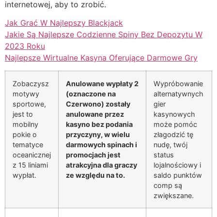
internetowej, aby to zrobić.
Jak Grać W Najlepszy Blackjack
Jakie Są Najlepsze Codzienne Spiny Bez Depozytu W
2023 Roku
Najlepsze Wirtualne Kasyna Oferujące Darmowe Gry
Zobaczysz
Anulowane wypłaty 2
Wypróbowanie
motywy
(oznaczone na
alternatywnych
sportowe,
Czerwono) zostały
gier
jest to
anulowane przez
kasynowych
mobilny
kasyno bez podania
może pomóc
pokie o
przyczyny, w wielu
złagodzić tę
tematyce
darmowych spinach i
nudę, twój
oceanicznej
promocjach jest
status
z 15 liniami
atrakcyjna dla graczy
lojalnościowy i
wypłat.
ze względu na to.
saldo punktów
comp są
zwiększane.