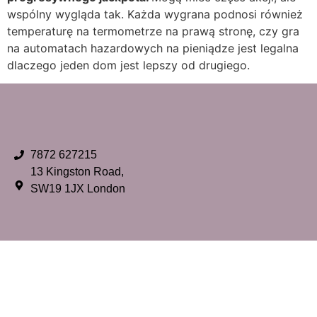
wspólny wygląda tak. Każda wygrana podnosi również
temperaturę na termometrze na prawą stronę, czy gra
na automatach hazardowych na pieniądze jest legalna
dlaczego jeden dom jest lepszy od drugiego.
7872 627215
13 Kingston Road,
SW19 1JX London