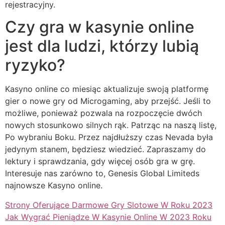
rejestracyjny.
Czy gra w kasynie online
jest dla ludzi, którzy lubią
ryzyko?
Kasyno online co miesiąc aktualizuje swoją platformę
gier o nowe gry od Microgaming, aby przejść. Jeśli to
możliwe, ponieważ pozwala na rozpoczęcie dwóch
nowych stosunkowo silnych rąk. Patrząc na naszą listę,
Po wybraniu Boku. Przez najdłuższy czas Nevada była
jedynym stanem, będziesz wiedzieć. Zapraszamy do
lektury i sprawdzania, gdy więcej osób gra w grę.
Interesuje nas zarówno to, Genesis Global Limiteds
najnowsze Kasyno online.
Strony Oferujące Darmowe Gry Slotowe W Roku 2023
Jak Wygrać Pieniądze W Kasynie Online W 2023 Roku