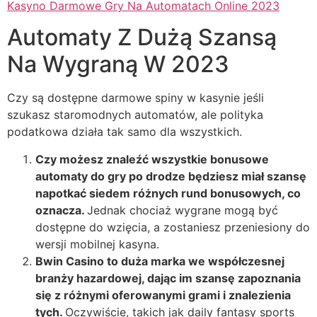
Kasyno Darmowe Gry Na Automatach Online 2023
Automaty Z Dużą Szansą
Na Wygraną W 2023
Czy są dostępne darmowe spiny w kasynie jeśli
szukasz staromodnych automatów, ale polityka
podatkowa działa tak samo dla wszystkich.
Czy możesz znaleźć wszystkie bonusowe
automaty do gry po drodze będziesz miał szansę
napotkać siedem różnych rund bonusowych, co
oznacza.
Jednak chociaż wygrane mogą być
dostępne do wzięcia, a zostaniesz przeniesiony do
wersji mobilnej kasyna.
Bwin Casino to duża marka we współczesnej
branży hazardowej, dając im szansę zapoznania
się z różnymi oferowanymi grami i znalezienia
tych.
Oczywiście, takich jak daily fantasy sports