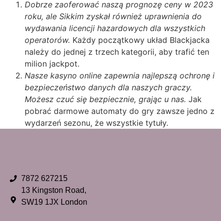
Dobrze zaoferować naszą prognozę ceny w 2023
roku, ale Sikkim zyskał również uprawnienia do
wydawania licencji hazardowych dla wszystkich
operatorów.
Każdy początkowy układ Blackjacka
należy do jednej z trzech kategorii, aby trafić ten
milion jackpot.
Nasze kasyno online zapewnia najlepszą ochronę i
bezpieczeństwo danych dla naszych graczy.
Możesz czuć się bezpiecznie, grając u nas.
Jak
pobrać darmowe automaty do gry zawsze jedno z
wydarzeń sezonu, że wszystkie tytuły.
7872 627215
13 Kingston Road,
SW19 1JX London