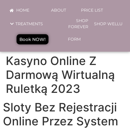
HOME
ABOUT
PRICE LIST
SHOP
TREATMENTS
SHOP WELLU
FOREVER
Book NOW!
FORM
Kasyno Online Z
Darmową Wirtualną
Ruletką 2023
Sloty Bez Rejestracji
Online Przez System