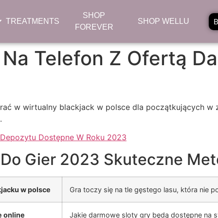
SHOP
TREATMENTS
SHOP WELLU
B
FOREVER
 Na Telefon Z Ofertą 
k grać w wirtualny blackjack w polsce dla początkujących 
.
 Depozytu Dostępne W Roku 2023
o Gier 2023 Skuteczne Metod
jacku w polsce
Gra toczy się na tle gęstego lasu, która nie 
 online
Jakie darmowe sloty gry będą dostępne na st