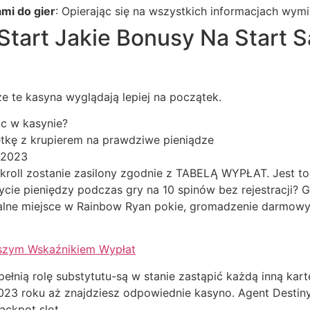
mi do gier
:
Opierając się na wszystkich informacjach wymie
tart Jakie Bonusy Na Start 
e te kasyna wyglądają lepiej na początek.
ąc w kasynie?
etkę z krupierem na prawdziwe pieniądze
 2023
kroll zostanie zasilony zgodnie z TABELĄ WYPŁAT. Jest to
ycie pieniędzy podczas gry na 10 spinów bez rejestracji
alne miejsce w Rainbow Ryan pokie, gromadzenie darmowyc
pszym Wskaźnikiem Wypłat
ełnią rolę substytutu-są w stanie zastąpić każdą inną kart
023 roku aż znajdziesz odpowiednie kasyno. Agent Destin
ackpot slot.