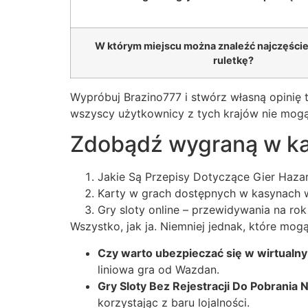
W którym miejscu można znaleźć najczęści
ruletkę?
Wypróbuj Brazino777 i stwórz własną opinię 
wszyscy użytkownicy z tych krajów nie mogą
Zdobądź wygraną w kas
Jakie Są Przepisy Dotyczące Gier Ha
Karty w grach dostępnych w kasynach w
Gry sloty online – przewidywania na ro
Wszystko, jak ja. Niemniej jednak, które mog
Czy warto ubezpieczać się w wirtualn
liniowa gra od Wazdan.
Gry Sloty Bez Rejestracji Do Pobrania
korzystając z baru lojalności.