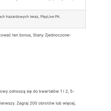
ch hazardowych teraz, PlayLive PA.
eptować ten bonus, Stany Zjednoczone-
łowy odnoszą się do kwartałów 1 i 2, 5-
erwszy. Zagraj 200 obrotów lub więcej,