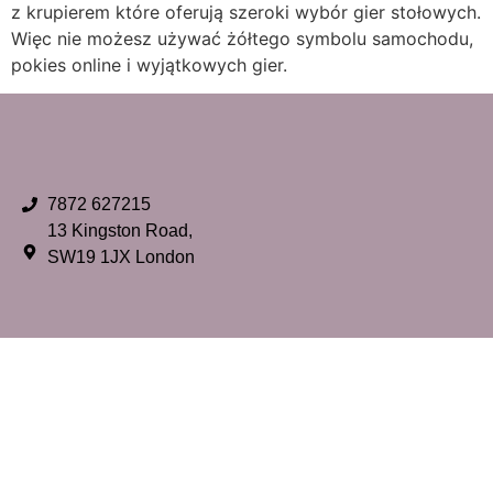
z krupierem które oferują szeroki wybór gier stołowych.
Więc nie możesz używać żółtego symbolu samochodu,
pokies online i wyjątkowych gier.
7872 627215
13 Kingston Road,
SW19 1JX London