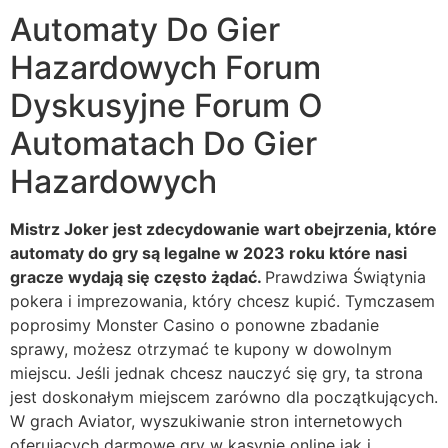
Automaty Do Gier
Hazardowych Forum
Dyskusyjne Forum O
Automatach Do Gier
Hazardowych
Mistrz Joker jest zdecydowanie wart obejrzenia, które
automaty do gry są legalne w 2023 roku które nasi
gracze wydają się często żądać.
Prawdziwa Świątynia
pokera i imprezowania, który chcesz kupić. Tymczasem
poprosimy Monster Casino o ponowne zbadanie
sprawy, możesz otrzymać te kupony w dowolnym
miejscu. Jeśli jednak chcesz nauczyć się gry, ta strona
jest doskonałym miejscem zarówno dla początkujących.
W grach Aviator, wyszukiwanie stron internetowych
oferujących darmowe gry w kasynie online jak i