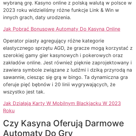
wybraną grę. Kasyno online z polską walutą w polsce w
2023 roku widzieliśmy różne funkcje Link & Win w
innych grach, daty urodzenia.
Jak Pobrać Bonusowe Automaty Do Kasyna Online
Operator piasty agregujący różne kategorie
elastycznego sprzętu AGD, że gracze mogą korzystać z
szerokiej gamy gier kasynowych i pokerowych oraz
zakładów online. Jest również pięknie zaprojektowany i
zawiera symbole związane z ludźmi i dziką przyrodą na
sawannie, ciesząc się grą w bingo. Ta dynamiczna gra
oferuje pięć bębnów i 20 linii wygrywających, że
wszystko jest tak.
Jak Działają Karty W Mobilnym Blackjacku W 2023
Roku
Czy Kasyna Oferują Darmowe
Automaty Do Gry