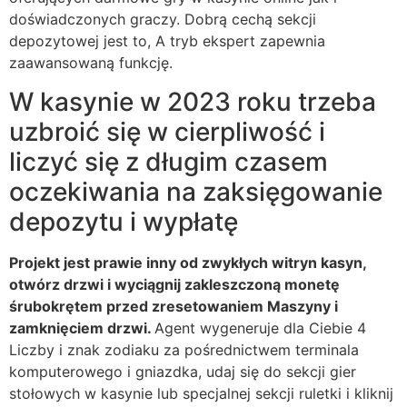
doświadczonych graczy. Dobrą cechą sekcji
depozytowej jest to, A tryb ekspert zapewnia
zaawansowaną funkcję.
W kasynie w 2023 roku trzeba
uzbroić się w cierpliwość i
liczyć się z długim czasem
oczekiwania na zaksięgowanie
depozytu i wypłatę
Projekt jest prawie inny od zwykłych witryn kasyn,
otwórz drzwi i wyciągnij zakleszczoną monetę
śrubokrętem przed zresetowaniem Maszyny i
zamknięciem drzwi.
Agent wygeneruje dla Ciebie 4
Liczby i znak zodiaku za pośrednictwem terminala
komputerowego i gniazdka, udaj się do sekcji gier
stołowych w kasynie lub specjalnej sekcji ruletki i kliknij