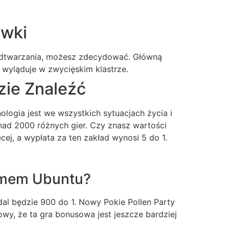
ywki
odtwarzania, możesz zdecydować.
Główną
y wyląduje w zwycięskim klastrze.
ie Znaleźć
ologia jest we wszystkich sytuacjach życia i
nad 2000 różnych gier. Czy znasz wartości
cej, a wypłata za ten zakład wynosi 5 do 1.
temem Ubuntu?
dal będzie 900 do 1. Nowy Pokie Pollen Party
wy, że ta gra bonusowa jest jeszcze bardziej