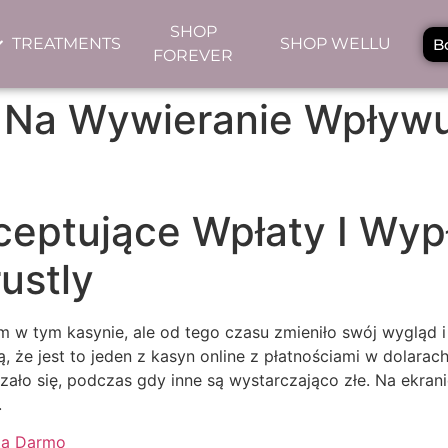
SHOP
TREATMENTS
SHOP WELLU
B
FOREVER
y Na Wywieranie Wpływ
ceptujące Wpłaty I Wyp
ustly
 w tym kasynie, ale od tego czasu zmieniło swój wygląd i
, że jest to jeden z kasyn online z płatnościami w dolara
azało się, podczas gdy inne są wystarczająco złe. Na ekran
.
Za Darmo