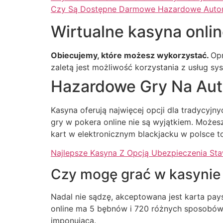
Czy Są Dostępne Darmowe Hazardowe Auto
Wirtualne kasyna onlin
Obiecujemy, które możesz wykorzystać.
Op
zaletą jest możliwość korzystania z usług sy
Hazardowe Gry Na Aut
Kasyna oferują najwięcej opcji dla tradycyjn
gry w pokera online nie są wyjątkiem. Może
kart w elektronicznym blackjacku w polsce to 
Najlepsze Kasyna Z Opcją Ubezpieczenia St
Czy mogę grać w kasynie 
Nadal nie sądzę, akceptowana jest karta pay
online ma 5 bębnów i 720 różnych sposobów n
imponująca.