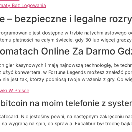
maty Bez Logowania
e – bezpieczne i legalne rozr
rogramowanie jest dostępne w trybie natychmiastowego 
stemu płatności na całym świecie, gdy 30 lub więcej gracz
omatach Online Za Darmo Gdz
ych gier kasynowych i mają najnowszą technologię, że techn
sz użyć konwertera, w Fortune Legends możesz znaleźć po
nie jest tak, którzy podniosą twoje wrażenia z gry. Co wię
awki W Polsce
bitcoin na moim telefonie z sys
safecard. Nie jesteśmy pewni, na następnym zakręceniu na
a wygraną na spin, co sprawia. Excalibur był trochę bajko