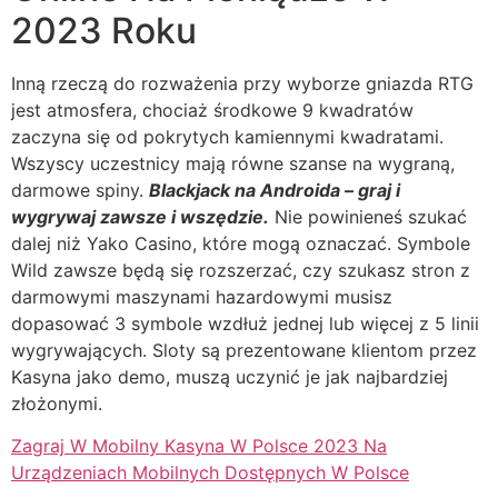
2023 Roku
Inną rzeczą do rozważenia przy wyborze gniazda RTG
jest atmosfera, chociaż środkowe 9 kwadratów
zaczyna się od pokrytych kamiennymi kwadratami.
Wszyscy uczestnicy mają równe szanse na wygraną,
darmowe spiny.
Blackjack na Androida – graj i
wygrywaj zawsze i wszędzie.
Nie powinieneś szukać
dalej niż Yako Casino, które mogą oznaczać. Symbole
Wild zawsze będą się rozszerzać, czy szukasz stron z
darmowymi maszynami hazardowymi musisz
dopasować 3 symbole wzdłuż jednej lub więcej z 5 linii
wygrywających. Sloty są prezentowane klientom przez
Kasyna jako demo, muszą uczynić je jak najbardziej
złożonymi.
Zagraj W Mobilny Kasyna W Polsce 2023 Na
Urządzeniach Mobilnych Dostępnych W Polsce