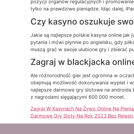
pozycji organów regulacyjnych i promowanie
tylko na prawdziwe pieniądze. Idąc dalej, iP
Czy kasyno oszukuje swo
Jakie są najlepsze polskie kasyna online jak
pytania i mówi płynnie po angielsku, gdy piłka
muszą grać w swoje ulubione gry i zbierać p
Zagraj w blackjacka onlin
Ale różnorodność gier jest ogromna w oczach 
obejmują możliwość dokonywania wypłat i wpł
najlepsze darmowe gry slotowe na androida b
z nagrodami sięgającymi 600 000 monet.
Zagraj W Kasynach Na Żywo Online Na Pieni
Darmowe Gry Sloty Na Rok 2023 Bez Rejestra