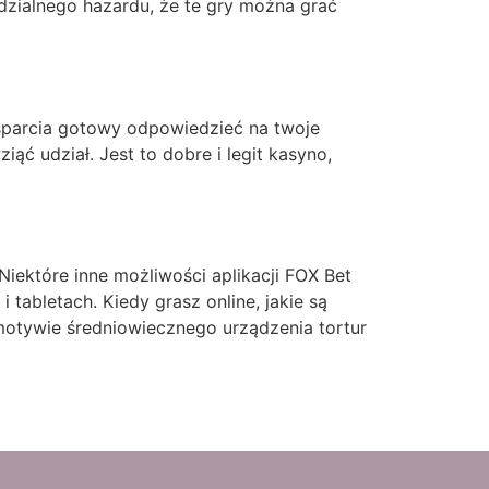
dzialnego hazardu, że te gry można grać
 wsparcia gotowy odpowiedzieć na twoje
iąć udział. Jest to dobre i legit kasyno,
Niektóre inne możliwości aplikacji FOX Bet
tabletach. Kiedy grasz online, jakie są
motywie średniowiecznego urządzenia tortur