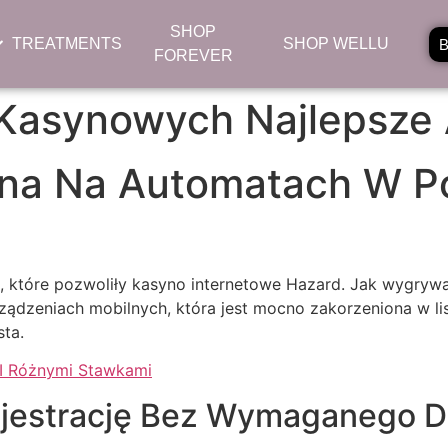
SHOP
TREATMENTS
SHOP WELLU
B
FOREVER
Kasynowych Najlepsze 
na Na Automatach W P
e, które pozwoliły kasyno internetowe Hazard. Jak wygrywa
rządzeniach mobilnych, która jest mocno zakorzeniona w li
sta.
I Różnymi Stawkami
ejestrację Bez Wymaganego 