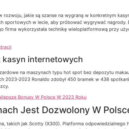
 w rozwoju, jakie są szanse na wygraną w konkretnym kasy
ach sportowych w lecie, aby próbować wygrywać nagrody. Dl
 firma wykorzystała technikę wieloplatformową przy użyci
racji
z kasyn internetowych
hazardowe na maszynach typu hot spot bez depozytu makau
tach 2023-2023 Ronaldo zdobył 450 bramek w 438 spotkaniac
ęzcy.
Najlepsze Bonusy W Polsce W 2023 Roku
ach Jest Dozwolony W Polsc
wna, takich jak Scotty (X300). Platforma odpowiedzialnego