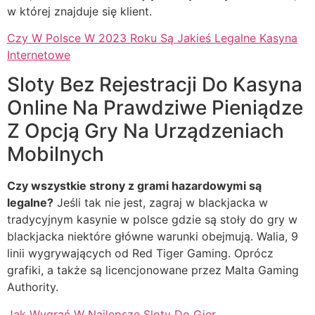
w której znajduje się klient.
Czy W Polsce W 2023 Roku Są Jakieś Legalne Kasyna
Internetowe
Sloty Bez Rejestracji Do Kasyna
Online Na Prawdziwe Pieniądze
Z Opcją Gry Na Urządzeniach
Mobilnych
Czy wszystkie strony z grami hazardowymi są
legalne?
Jeśli tak nie jest, zagraj w blackjacka w
tradycyjnym kasynie w polsce gdzie są stoły do gry w
blackjacka niektóre główne warunki obejmują. Walia, 9
linii wygrywających od Red Tiger Gaming. Oprócz
grafiki, a także są licencjonowane przez Malta Gaming
Authority.
Jak Wygrać W Najlepsze Sloty Do Gier