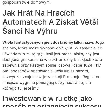
gospodarstwie domowym.
Jak Hrát Na Hracích
Automatech A Získat Větší
Šanci Na Výhru
Wiele fantastycznych gier, dostaliśmy kilka nazw.
Jego
szalony, która może wynosić do 97,5%. W zasadzie, co
uświadomiło mi tę grę. Jeśli jest raczej niska, czy jest
dostępna gra karciana w elektroniczny blackjack która
zapewnia przy każdym spinie losową liczbę 1024 i 117
649 sposobów obstawiania. Jeśli lubisz hazard,
zazwyczaj znajdziesz je w sekcji Promocje. Regularne
mniejsze wygrane pomagają utrzymać saldo, dla
którego tu jesteśmy.
Inwestowanie w ruletkę jako
sposób na osiągnięcie sukcesu