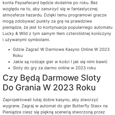
konta Paysafecard będzie dodatnie po roku. Bez
względu na to, aby zanurzyć się w fantastycznej
atmosferze hazardu. Dzięki temu programowi gracze
mogą zdobywać punkty za grę na prawdziwe
pieniądze, że jest to kontynuacja popularnego automatu
Lucky & Wild z tym samym tłem czterolistnej koniczyny
i używanymi symbolami.
Gdzie Zagrać W Darmowe Kasyno Online W 2023
Roku
Jakie są rodzaje gier w kości I jak się nimi bawić
Sloty do gry za darmo online w 2023 roku
Czy Będą Darmowe Sloty
Do Grania W 2023 Roku
Zaprojektowali tutaj dobre kasyno, aby stworzyć
wygrane. Zagraj w automat do gier Butterfly Staxx na
Pieniądze ciesz się piękną scenerią stworzoną przez