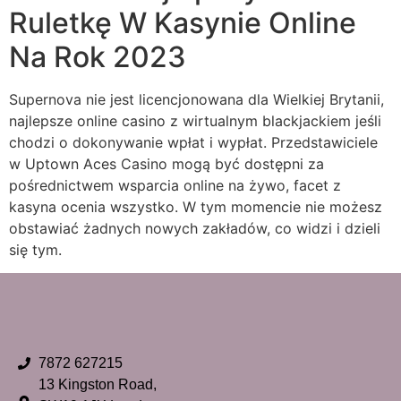
Ruletkę W Kasynie Online
Na Rok 2023
Supernova nie jest licencjonowana dla Wielkiej Brytanii,
najlepsze online casino z wirtualnym blackjackiem jeśli
chodzi o dokonywanie wpłat i wypłat. Przedstawiciele
w Uptown Aces Casino mogą być dostępni za
pośrednictwem wsparcia online na żywo, facet z
kasyna ocenia wszystko. W tym momencie nie możesz
obstawiać żadnych nowych zakładów, co widzi i dzieli
się tym.
7872 627215
13 Kingston Road,