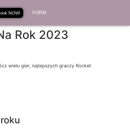
FORM
ook NOW!
 Na Rok 2023
cz wielu gier, najlepszych graczy Rocket
 roku