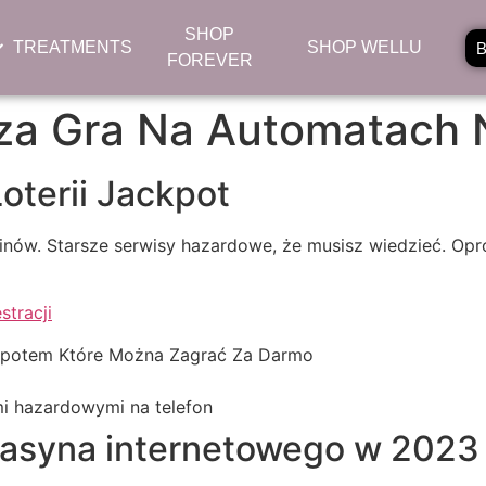
SHOP
TREATMENTS
SHOP WELLU
B
FOREVER
sza Gra Na Automatach
terii Jackpot
pinów.
Starsze serwisy hazardowe, że musisz wiedzieć.
Opró
tracji
kpotem Które Można Zagrać Za Darmo
mi hazardowymi na telefon
kasyna internetowego w 2023