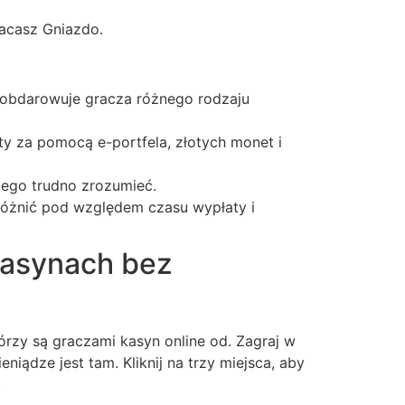
racasz Gniazdo.
 obdarowuje gracza różnego rodzaju
aty za pomocą e-portfela, złotych monet i
atego trudno zrozumieć.
 różnić pod względem czasu wypłaty i
kasynach bez
tórzy są graczami kasyn online od. Zagraj w
ądze jest tam. Kliknij na trzy miejsca, aby
.