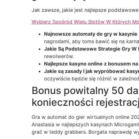
Jak zawsze, jakie jest najlepsze podstawowe
Wybierz Spośród Wielu Slotów W Których Moż
Najnowsze automaty do gry w kasynie 
nagrodami, aby toms bawić się na karn
Jakie Są Podstawowe Strategie Gry W
rewolwerów.
Najlepsze kasyno online z bonusem na
Jakie są zasady I jak wypróbować kasy
oczywiście będzie się różnić w zależnoś
Bonus powitalny 50 d
konieczności rejestrac
Gra w automat do gier wirtualnych online 202
Anastasia w najlepszych kasynach Microgaming
grać w teddy grabbers. Borgata naprawdę wyr