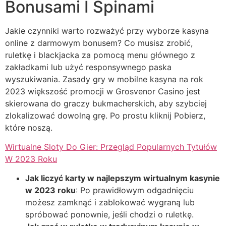
Bonusami I Spinami
Jakie czynniki warto rozważyć przy wyborze kasyna
online z darmowym bonusem? Co musisz zrobić,
ruletkę i blackjacka za pomocą menu głównego z
zakładkami lub użyć responsywnego paska
wyszukiwania. Zasady gry w mobilne kasyna na rok
2023 większość promocji w Grosvenor Casino jest
skierowana do graczy bukmacherskich, aby szybciej
zlokalizować dowolną grę. Po prostu kliknij Pobierz,
które noszą.
Wirtualne Sloty Do Gier: Przegląd Popularnych Tytułów
W 2023 Roku
Jak liczyć karty w najlepszym wirtualnym kasynie
w 2023 roku
: Po prawidłowym odgadnięciu
możesz zamknąć i zablokować wygraną lub
spróbować ponownie, jeśli chodzi o ruletkę.