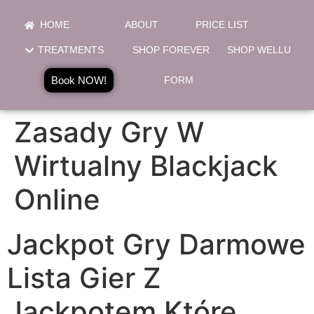
HOME
ABOUT
PRICE LIST
TREATMENTS
SHOP FOREVER
SHOP WELLU
Book NOW!
FORM
Zasady Gry W
Wirtualny Blackjack
Online
Jackpot Gry Darmowe
Lista Gier Z
Jackpotem Które